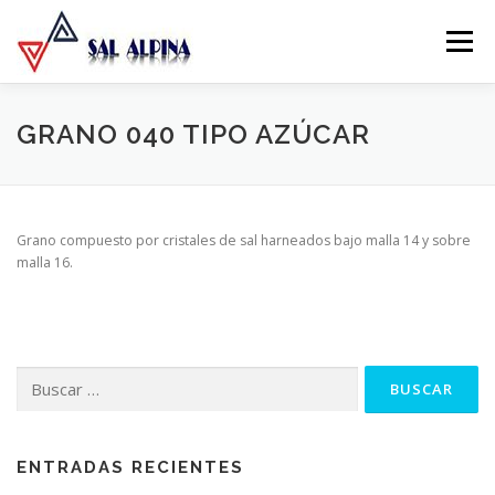
Ir
al
Menu
contenido
QUIENÉS SOMOS
NUESTROS PRODUCTOS
GRANO 040 TIPO AZÚCAR
FORMATOS DE COMERCIALIZACIÓN
Grano compuesto por cristales de sal harneados bajo malla 14 y sobre
malla 16.
FORMULARIO DE CONTACTO
Buscar
por:
ENTRADAS RECIENTES