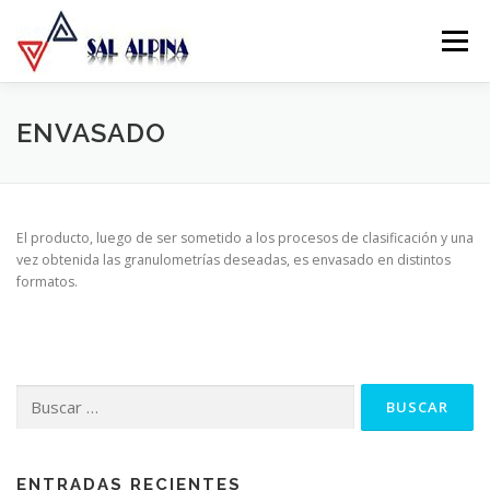
Ir
al
Menu
contenido
QUIENÉS SOMOS
NUESTROS PRODUCTOS
ENVASADO
FORMATOS DE COMERCIALIZACIÓN
El producto, luego de ser sometido a los procesos de clasificación y una
vez obtenida las granulometrías deseadas, es envasado en distintos
formatos.
FORMULARIO DE CONTACTO
Buscar
por:
ENTRADAS RECIENTES